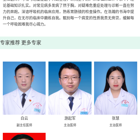
论基础知识扎实。对常见病多发病了然于胸，对疑难危重症处理与诊断一直在努
力的奔跑。深谙呼吸机的临床应用，熟练胃肠镜的检查操作。在浩瀚的书海中提
升自己，在无尽的临床中磨练自我。甄别每一个病变的性质我责无旁贷，缓解每
一个呼吸困难我尽心竭力。
专家推荐
更多专家
白云
游起军
张慧
副主任医师
主治医师
主治医师