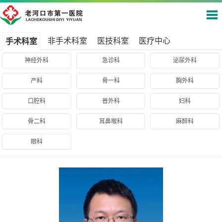
非手术科室
医技科室
医疗中心
手术科室
神经外科
急诊科
泌尿外科
产科
骨一科
胸外科
口腔科
普外科
妇科
骨二科
耳鼻喉科
麻醉科
眼科