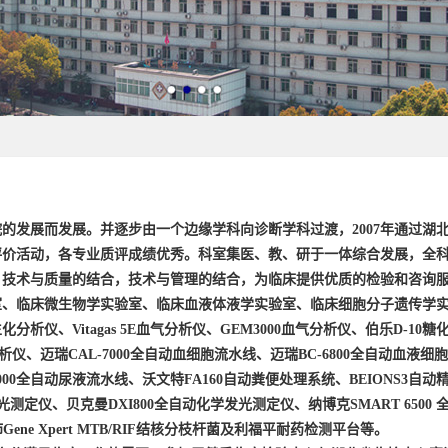
院的发展而发展。并逐步由一个边缘学科向诊断学科过渡，
2007
年通过湖北
评价活动，各专业质评成绩优秀。科室集医、教、研于一体综合发展，全
，技术与质量的结合，技术与管理的结合，为临床提供优质的检验和咨询
室、临床微生物学实验室、临床血液体液学实验室、临床细胞分子遗传学
生化分析仪、
Vitagas 5E
血气分析仪、
GEM3000
血气分析仪、伯乐
D-10
糖
析仪、迈瑞
CAL-7000
全自动血细胞流水线、迈瑞
BC-6800
全自动血液细胞
000
全自动尿液流水线、沃文特
FA160
自动粪便处理系统、
BEIONS3
自动
光测定仪、贝克曼
DXI800
全自动化学发光测定仪、纳博克
SMART 6500
沛
Gene Xpert MTB/RIF
结核分枝杆菌及利福平耐药检测平台等。