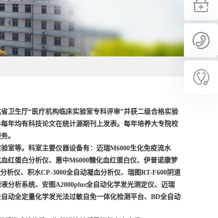
省卫生厅“医疗机构临床实验室专科评审”并获二级合格实验
科每年均有科技论文在统计源期刊上发表。每年培养大专院校
服务。
实验室等。科室主要仪器设备有：迈瑞
M6000
生化免疫流水
化血红蛋白分析仪、惠中
M6000
糖化血红蛋白仪、伊普诺康梦
分析仪、积水
CP-3000
全自动凝血分析仪、瑞图
RT-F600
阴道
精液分析系统、安图
A2000plus
全自动化学发光测定仪、迈瑞
全自动全定量化学发光法过敏自免一体化检测平台、
BD
全自动