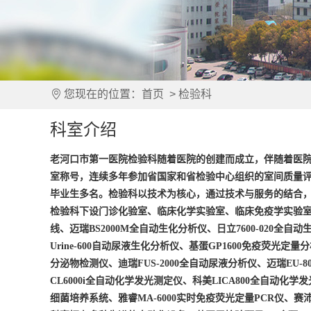
您现在的位置：
首页
>
检验科
科室介绍
老河口市第一医院检验科随着医院的创建而成立，伴随着医
室称号，连续多年参加省国家和省检验中心组织的室间质量
毕业生多名。检验科以技术为核心，通过技术与服务的结合
检验科下设门诊化验室、临床化学实验室、临床免疫学实验
线、迈瑞
BS2000M
全自动生化分析仪、日立
7600-020
全自动
Urine-600
自动尿液生化分析仪、基蛋
GP1600
免疫荧光定量分
分泌物检测仪、迪瑞
FUS-2000
全自动尿液分析仪、迈瑞
EU-8
CL6000i
全自动化学发光测定仪、科美
LICA800
全自动化学发
细菌培养系统、雅睿
MA-6000
实时免疫荧光定量
PCR
仪、赛