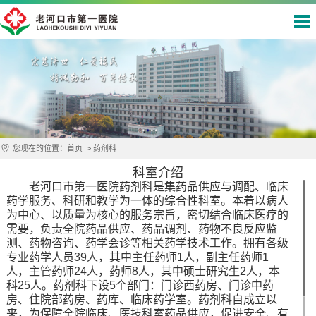
您现在的位置：
首页
>
药剂科
科室介绍
老河口市第一医院药剂科是集药品供应与调配、临床
药学服务、科研和教学为一体的综合性科室。本着以病人
为中心、以质量为核心的服务宗旨，密切结合临床医疗的
需要，负责全院药品供应、药品调剂、药物不良反应监
测、药物咨询、药学会诊等相关药学技术工作。拥有各级
专业药学人员
39
人，其中
主任药师
1
人，
副主任药师
1
人，主管药师
24
人，药师
8
人，其中硕士研究生
2
人，本
科
2
5
人。药剂科下设
5
个部门：门诊西药房、门诊中药
房、住院部药房、药库、临床药学室。药剂科自成立以
来，为保障全院临床、医技科室药品供应，促进安全、有