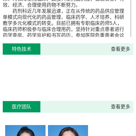
效、经济、合理使用药物不断努力。
药剂科近几年发展迅速，正在从传统的药品供应管理
单模式向现代化的药品管理、临床药学、人才培养、科研
教学多元化模式的转变。目前已拥有专职临床药师5人，
临床药师积极参与临床合理用药，坚持针对重点患者进行
药学查房、药学监护和书写药历，参加医院危重患者会诊
及病历讨论。编辑印发《药讯》，每季一刊，在密切药学
和临床的联系方面发挥了积极的作用。在门诊药房开设有
特色技术
查看更多
用药咨询窗口，为患者提供面对面的服务，收集药品不良
反应报告，为临床合理用药当好参谋。承担了本院药品不
良反应的收集、整理和上报工作，按规定上报国家药品不
良反应中心，加入了卫生部抗菌药物临床应用监测网，及
时上报本院抗菌药物的使用情况，规范合理使用抗菌药
物。
药剂科正在从传统的“以药品调配为中心”的工作模式
向“以病人为中心”的新的药学管理工作模式转变。“药师在
您身边，为您的健康保驾护航”已是一医药剂科全体药师
医疗团队
查看更多
的一种全新服务理念。科室全体药师将继续遵守各项药事
法规和职业道德，廉洁诚信，忠于职责，不断学习，持续
保持高水准的专业药学服务。