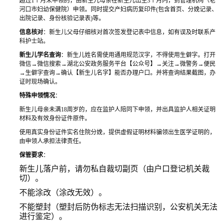
超过1个月未申领的，由新生儿母亲在新生儿出生3个月内，到管理机构（老
河口市妇幼保健院）申领。
同时提交产妇病历复印件(包含首页、分娩记录、
出院记录、身份核验记录表)等。
信息核对
：新生儿父母仔细核对首次签发登记表中信息，如有误及时联系产
科护士站。
新生儿学名查询
：新生儿姓名需使用通用规范汉字，不得使用生僻字。
打开
微信→微信搜索→湖北公安政务服务平台【公众号】→关注→微警务→便民
→生僻字查询→确认【新生儿名字】能否办理户口。
并将查询结果截图，办
证时现场确认。
特殊申领情况
：
新生儿母亲未满18周岁的，应在监护人陪同下申领，并出具监护人相关证明
材料及有效身份证件原件。
使用真实身份证件实名住院分娩，提供虚假证明材料骗领出生医学证明的，
由申领人承担法律责任。
保管要求
：
新生儿落户前，请勿私自裁切副页
（由户口登记机关裁
切）。
不能涂改（涂改无效）。
不能塑封（塑封后防伪标志无法扫描识别，公安机关无法
进行鉴定）。