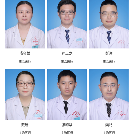
杨金兰
孙玉龙
彭湃
主治医师
主治医师
主治医师
戴珊
张印华
樊路
主治医师
主治医师
主治医师