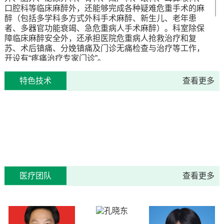
口腔科等临床麻醉外，还能够完成各种疑难危重手术的麻
醉（包括多学科多方式外科手术麻醉、新生儿、老年患
者、多器官功能衰竭、急危重病人手术麻醉）。科室除保
障临床麻醉安全外，还承担医院危重病人抢救治疗和复
苏、术后镇痛、分娩镇痛及门诊无痛检查与治疗等工作，
开设有“疼痛治疗专家门诊”。
我科有丰富的人才储备和合理的学术梯队为学科的发展注
特色技术
查看更多
入了活力，并为基层医院培训麻醉科专业人员百余人。我
科多次举办市级、县级继续医学教育项目，科室人员在努
力工作的同时，不断总结经验，积极撰写论文和开展新的
业务领域。同时，每年接收实习、进修人员，为基层卫生
院麻醉科建设提供技术支持和帮助，并承担教学科研任务
完成医院安排的医学院校学生的教学计划。
专科咨询电话：0710--8230892
特色技术
长期以来，麻醉科以学习和实现国内外先进的麻醉医
医疗团队
查看更多
疗技术为己任，学以致用，不断深化医疗知识学习，提升
自身医疗技术，力争为患者提供更尖端、更优质的医疗服
务，目前麻醉科已能开展多项先进的麻醉技术。
一、
能进行各年龄组病人及各种危重、疑难手术患者
的麻醉。