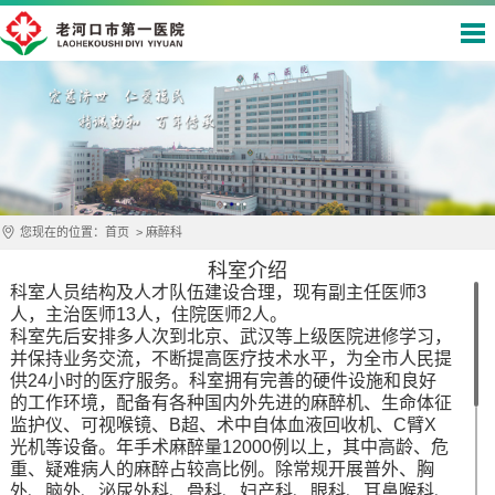
您现在的位置：
首页
>
麻醉科
科室介绍
科室人员结构及人才队伍建设合理，现有副主任医师3
人，主治医师13人，住院医师2人。
科室先后安排多人次到北京、武汉等上级医院进修学习，
并保持业务交流，不断提高医疗技术水平，为全市人民提
供24小时的医疗服务。科室拥有完善的硬件设施和良好
的工作环境，配备有各种国内外先进的麻醉机、生命体征
监护仪、可视喉镜、B超、术中自体血液回收机、C臂X
光机等设备。年手术麻醉量12000例以上，其中高龄、危
重、疑难病人的麻醉占较高比例。除常规开展普外、胸
外、脑外、泌尿外科、骨科、妇产科、眼科、耳鼻喉科、