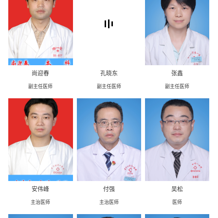
二、
具有围手术期呼吸、循环、血气分析及凝血功能
监测的条件和技术。包括各种有创监测如中心静脉压、有
创动脉压技术等。
三、
各种困难气道处理，包括困难喉镜、喉罩技术、
光棒技术、纤维镜插管技术及清醒镇静下气管插管技术。
四、
术中自体血回输技术，避免或减少异体血液输
入。
五、
超声引导下及神经刺激器引导下外周神经阻滞技
尚迎春
孔晓东
张鑫
术。
副主任医师
副主任医师
副主任医师
六、
开展各种无痛诊疗，包括无痛人流、无痛分娩、
无痛胃肠镜、无痛纤支镜等
。
七、
开设有麻醉门诊及疼痛
治疗专家
门诊。
安伟峰
付强
吴松
主治医师
主治医师
医师