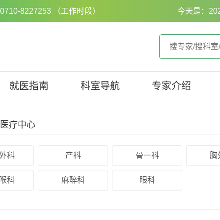
0-8227253 （工作时段）
今天是：20
就医指南
科室导航
专家介绍
医疗中心
外科
产科
骨一科
胸
喉科
麻醉科
眼科