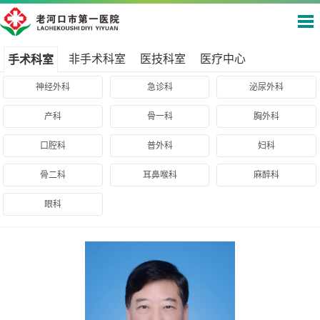
非手术科室
医技科室
医疗中心
手术科室
神经外科
急诊科
泌尿外科
产科
骨一科
胸外科
口腔科
普外科
妇科
骨二科
耳鼻喉科
麻醉科
眼科