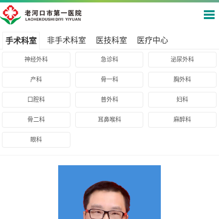
非手术科室
医技科室
医疗中心
手术科室
神经外科
急诊科
泌尿外科
产科
骨一科
胸外科
口腔科
普外科
妇科
骨二科
耳鼻喉科
麻醉科
眼科