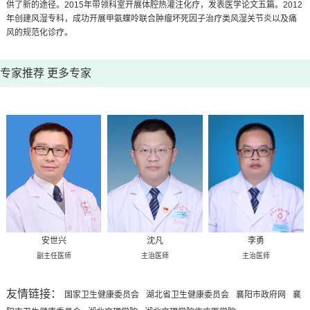
供了新的途径。2015年带领科室开展体腔热灌注化疗，发表医学论文五篇。2012
年创建风湿专科，成功开展甲氨蝶呤联合肿瘤坏死因子治疗类风湿关节炎以及痛
风的规范化诊疗。
专家推荐
更多专家
安世兴
沈凡
李勇
副主任医师
主治医师
主治医师
友情链接：
国家卫生健康委员会
湖北省卫生健康委员会
襄阳市政府网
襄